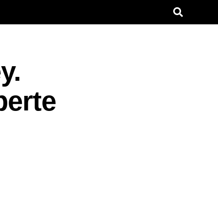
y.
perte