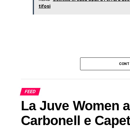
tifosi
CONT
FEED
La Juve Women a
Carbonell e Capet