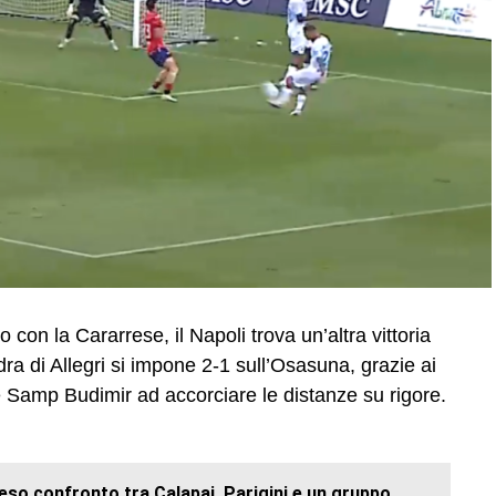
 con la Cararrese, il Napoli trova un’altra vittoria
ra di Allegri si impone 2-1 sull’Osasuna, grazie ai
e Samp Budimir ad accorciare le distanze su rigore.
ceso confronto tra Calapai, Parigini e un gruppo