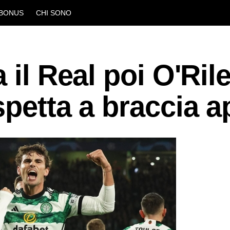
BONUS
CHI SONO
 il Real poi O'Rile
spetta a braccia a