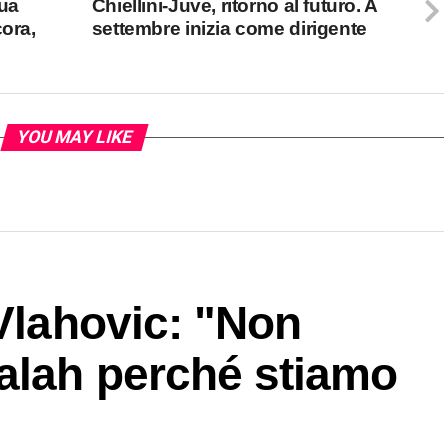
sua
Chiellini-Juve, ritorno al futuro. A
cora,
settembre inizia come dirigente
YOU MAY LIKE
 Vlahovic: "Non
alah perché stiamo