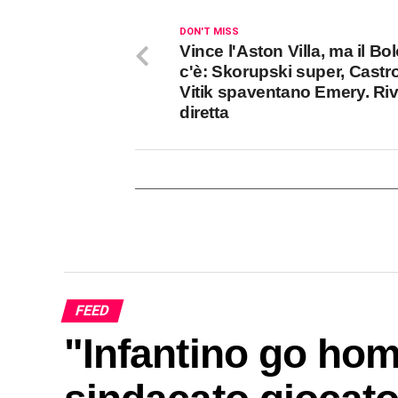
DON'T MISS
Vince l'Aston Villa, ma il B
c'è: Skorupski super, Castr
Vitik spaventano Emery. Rivi
diretta
FEED
"Infantino go hom