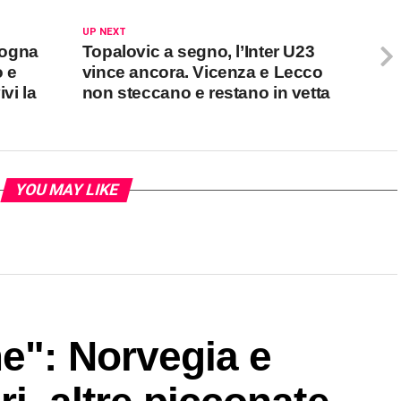
UP NEXT
ologna
Topalovic a segno, l’Inter U23
o e
vince ancora. Vicenza e Lecco
vi la
non steccano e restano in vetta
YOU MAY LIKE
e": Norvegia e