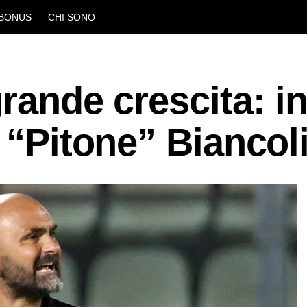
BONUS
CHI SONO
rande crescita: i
l “Pitone” Biancol