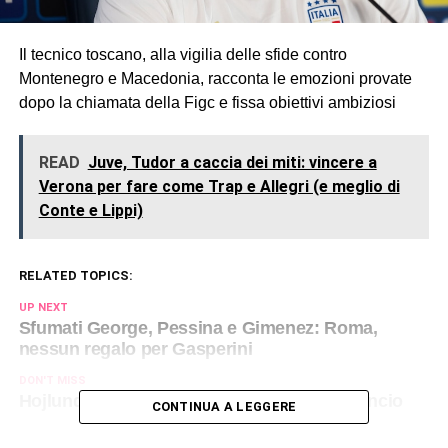
Il tecnico toscano, alla vigilia delle sfide contro
Montenegro e Macedonia, racconta le emozioni provate
dopo la chiamata della Figc e fissa obiettivi ambiziosi
READ
Juve, Tudor a caccia dei miti: vincere a
Verona per fare come Trap e Allegri (e meglio di
Conte e Lippi)
RELATED TOPICS:
UP NEXT
Sfumati George, Pessina e Gimenez: Roma,
nessun regalo per Gasperini
DON'T MISS
Hojlund al Napoli, ora è ufficiale: c'è l'annuncio
CONTINUA A LEGGERE