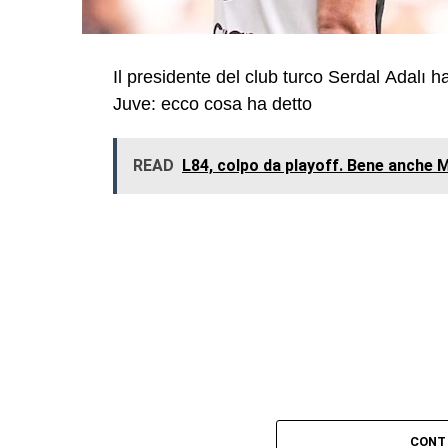
Il presidente del club turco Serdal Adalı ha
Juve: ecco cosa ha detto
READ
L84, colpo da playoff. Bene anche Me
CONT