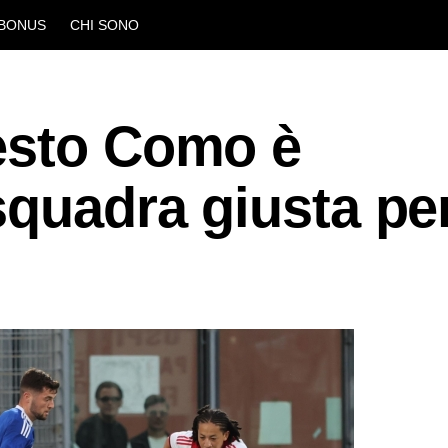
BONUS
CHI SONO
esto Como è
squadra giusta pe