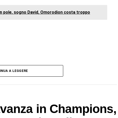
 in pole, sogno David, Omorodion costa troppo
INUA A LEGGERE
vanza in Champions,