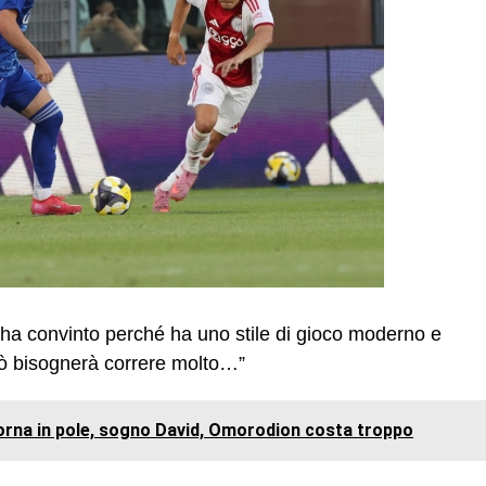
i ha convinto perché ha uno stile di gioco moderno e
ò bisognerà correre molto…”
torna in pole, sogno David, Omorodion costa troppo