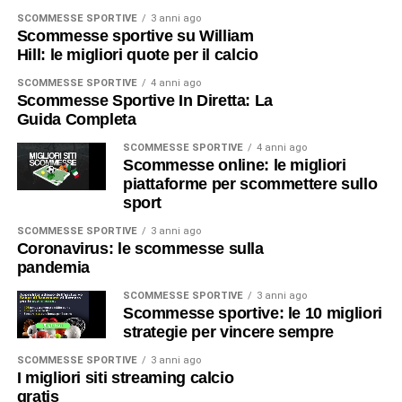
SCOMMESSE SPORTIVE
3 anni ago
Scommesse sportive su William
Hill: le migliori quote per il calcio
SCOMMESSE SPORTIVE
4 anni ago
Scommesse Sportive In Diretta: La
Guida Completa
SCOMMESSE SPORTIVE
4 anni ago
Scommesse online: le migliori
piattaforme per scommettere sullo
sport
SCOMMESSE SPORTIVE
3 anni ago
Coronavirus: le scommesse sulla
pandemia
SCOMMESSE SPORTIVE
3 anni ago
Scommesse sportive: le 10 migliori
strategie per vincere sempre
SCOMMESSE SPORTIVE
3 anni ago
I migliori siti streaming calcio
gratis