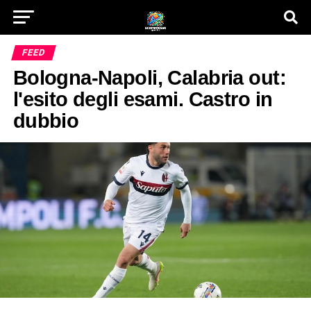
FEED
Bologna-Napoli, Calabria out:
l'esito degli esami. Castro in
dubbio