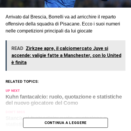
Arrivato dal Brescia, Borrelli va ad arricchire il reparto
offensivo della squadra di Pisacane. Ecco i suoi numeri
nelle competizioni principali da lui giocate
READ
Zirkzee apre, il calciomercato Juve si
accende: valigie fatte a Manchester, con lo United
è finita
RELATED TOPICS:
UP NEXT
Kuhn fantacalcio: ruolo, quotazione e statistiche
del nuovo giocatore del Como
DON'T MISS
Stanciu al fantacalcio: ruolo, quotazione e
CONTINUA A LEGGERE
statistiche del nuovo giocatore del Genoa