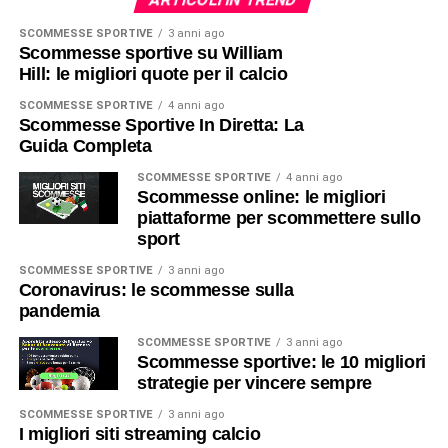
SCOMMESSE SPORTIVE
3 anni ago
Scommesse sportive su William
Hill: le migliori quote per il calcio
SCOMMESSE SPORTIVE
4 anni ago
Scommesse Sportive In Diretta: La
Guida Completa
SCOMMESSE SPORTIVE
4 anni ago
Scommesse online: le migliori
piattaforme per scommettere sullo
sport
SCOMMESSE SPORTIVE
3 anni ago
Coronavirus: le scommesse sulla
pandemia
SCOMMESSE SPORTIVE
3 anni ago
Scommesse sportive: le 10 migliori
strategie per vincere sempre
SCOMMESSE SPORTIVE
3 anni ago
I migliori siti streaming calcio