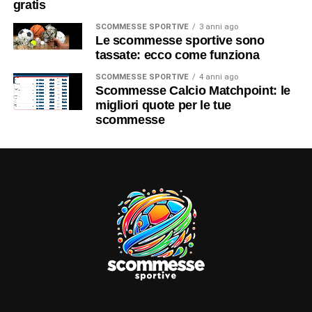
gratis
SCOMMESSE SPORTIVE
3 anni ago
Le scommesse sportive sono
tassate: ecco come funziona
SCOMMESSE SPORTIVE
4 anni ago
Scommesse Calcio Matchpoint: le
migliori quote per le tue
scommesse