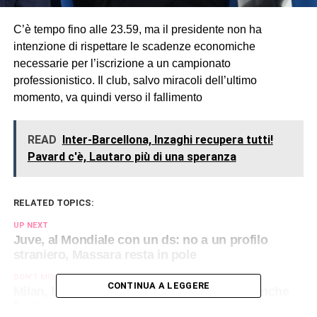
C’è tempo fino alle 23.59, ma il presidente non ha
intenzione di rispettare le scadenze economiche
necessarie per l’iscrizione a un campionato
professionistico. Il club, salvo miracoli dell’ultimo
momento, va quindi verso il fallimento
READ
Inter-Barcellona, Inzaghi recupera tutti!
Pavard c'è, Lautaro più di una speranza
RELATED TOPICS:
UP NEXT
Juve, al Mondiale con un ds: no a un profilo
straniero, Massara resta in pole
DON'T MISS
CONTINUA A LEGGERE
Milan, la svolta Modric sarà in campo ma anche
fuori