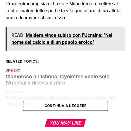
L’ex centrocampista di Lazio e Milan torna a mettere al
centro i valori dello sport e la vita quotidiana di un atleta,
prima di arrivare al successo
READ
Maldera vince subito con l'Ucraina: "Nel
nome del calcio e di un popolo eroico"
RELATED TOPICS:
UP NEXT
Clamoroso a Lisbona: Gyokeres vuole solo
l'Arsenal e diserta il ritiro
DON'T MISS
Fantacampionato Mondiale: ecco i numeri dei
difensori di Chelsea e Psg
CONTINUA A LEGGERE
YOU MAY LIKE