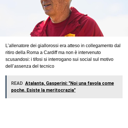
L’allenatore dei giallorossi era atteso in collegamento dal
ritiro della Roma a Cardiff ma non è intervenuto
scusandosi: i tifosi si interrogano sui social sul motivo
dell’assenza del tecnico
READ
Atalanta, Gasperini: "Noi una favola come
poche. Esiste la meritocrazia"