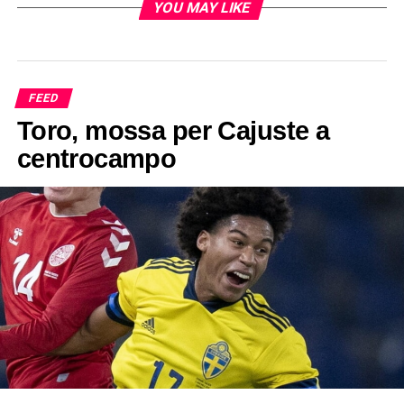
YOU MAY LIKE
FEED
Toro, mossa per Cajuste a
centrocampo