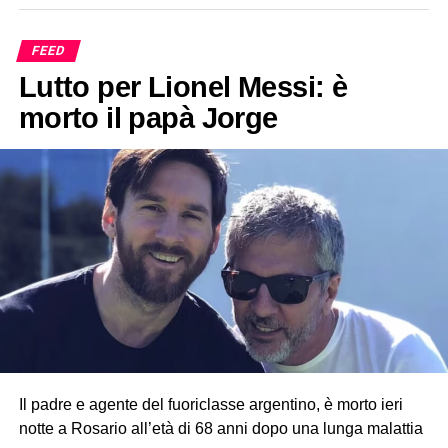
FEED
Lutto per Lionel Messi: è
morto il papà Jorge
Il padre e agente del fuoriclasse argentino, è morto ieri
notte a Rosario all’età di 68 anni dopo una lunga malattia