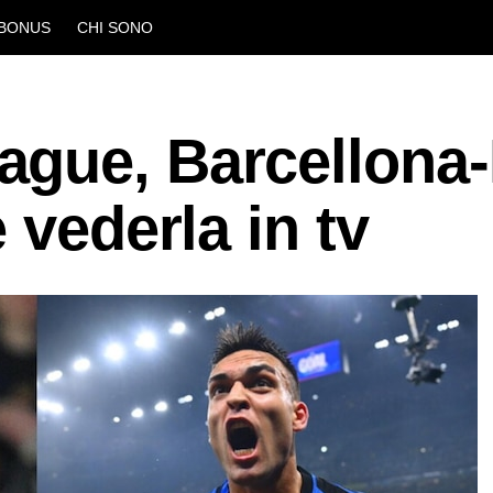
BONUS
CHI SONO
gue, Barcellona-
 vederla in tv