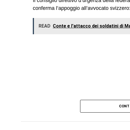
Il consiglio direttivo d’urgenza della feder
conferma l’appoggio all’avvocato svizzero: 
READ
Conte e l'attacco dei soldatini di M
CONT