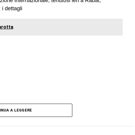
azione internazionale, tenutosi ieri a Rabat,
i dettagli
arotta
INUA A LEGGERE