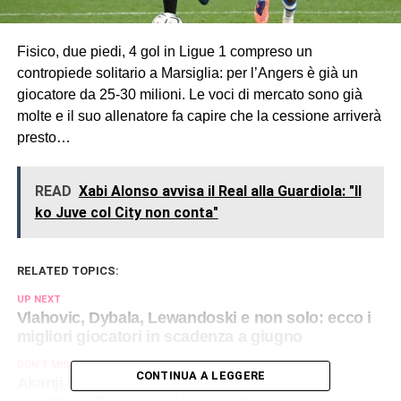
Fisico, due piedi, 4 gol in Ligue 1 compreso un
contropiede solitario a Marsiglia: per l’Angers è già un
giocatore da 25-30 milioni. Le voci di mercato sono già
molte e il suo allenatore fa capire che la cessione arriverà
presto…
READ
Xabi Alonso avvisa il Real alla Guardiola: "Il
ko Juve col City non conta"
RELATED TOPICS:
UP NEXT
Vlahovic, Dybala, Lewandoski e non solo: ecco i
migliori giocatori in scadenza a giugno
DON'T MISS
CONTINUA A LEGGERE
Akanji ha convinto l’Inter: in estate sarà