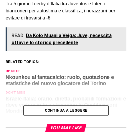
Tra 5 giorni il derby d’Italia tra Juventus e Inter: i
bianconeri per autostima e classifica, i nerazzurri per
evitare di trovarsi a -6
READ
Da Kolo Muani a Veiga: Juve, necessità
ottavi e lo storico precedente
RELATED TOPICS:
UP NEXT
Nkounkou al fantacalcio: ruolo, quotazione e
statistiche del nuovo giocatore del Torino
DON'T MISS
Israele-Italia: orario, diretta, probabili formazioni e
dove vedere in tv e streaming le Qualificazioni
Mondiali in tempo reale
CONTINUA A LEGGERE
YOU MAY LIKE