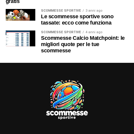
gratis
SCOMMESSE SPORTIVE
3 anni ago
Le scommesse sportive sono
tassate: ecco come funziona
SCOMMESSE SPORTIVE
4 anni ago
Scommesse Calcio Matchpoint: le
migliori quote per le tue
scommesse