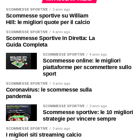
SCOMMESSE SPORTIVE
3 anni ago
Scommesse sportive su William
Hill: le migliori quote per il calcio
SCOMMESSE SPORTIVE
4 anni ago
Scommesse Sportive In Diretta: La
Guida Completa
SCOMMESSE SPORTIVE
4 anni ago
Scommesse online: le migliori
piattaforme per scommettere sullo
sport
SCOMMESSE SPORTIVE
3 anni ago
Coronavirus: le scommesse sulla
pandemia
SCOMMESSE SPORTIVE
3 anni ago
Scommesse sportive: le 10 migliori
strategie per vincere sempre
SCOMMESSE SPORTIVE
3 anni ago
I migliori siti streaming calcio