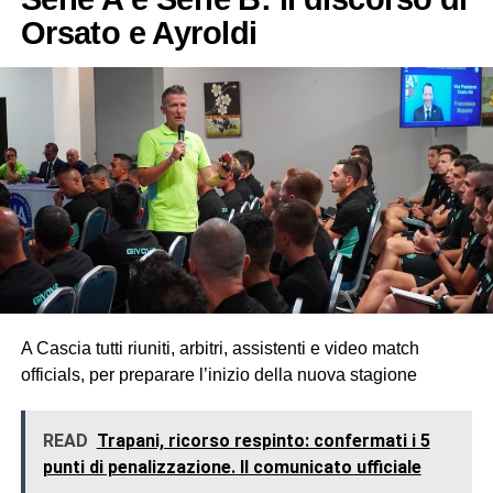
Orsato e Ayroldi
A Cascia tutti riuniti, arbitri, assistenti e video match
officials, per preparare l’inizio della nuova stagione
READ
Trapani, ricorso respinto: confermati i 5
punti di penalizzazione. Il comunicato ufficiale