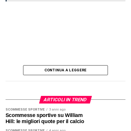
CONTINUA A LEGGERE
ARTICOLI IN TREND
SCOMMESSE SPORTIVE
3 anni ago
Scommesse sportive su William
Hill: le migliori quote per il calcio
SCOMMESSE SPORTIVE
4 anni ago