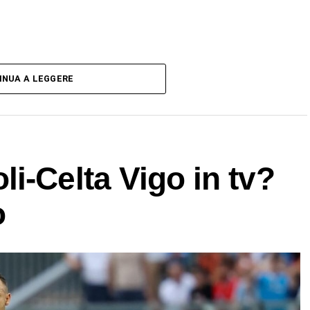
INUA A LEGGERE
i-Celta Vigo in tv?
o