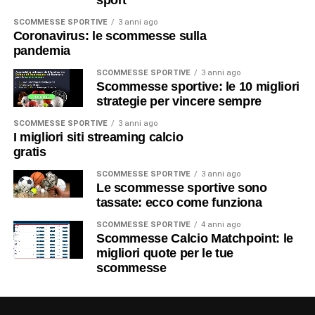
sport
SCOMMESSE SPORTIVE
3 anni ago
Coronavirus: le scommesse sulla
pandemia
SCOMMESSE SPORTIVE
3 anni ago
Scommesse sportive: le 10 migliori
strategie per vincere sempre
SCOMMESSE SPORTIVE
3 anni ago
I migliori siti streaming calcio
gratis
SCOMMESSE SPORTIVE
3 anni ago
Le scommesse sportive sono
tassate: ecco come funziona
SCOMMESSE SPORTIVE
4 anni ago
Scommesse Calcio Matchpoint: le
migliori quote per le tue
scommesse