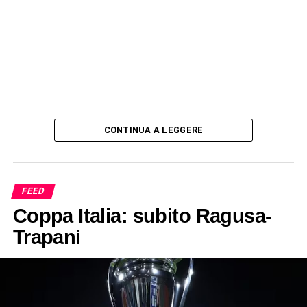
CONTINUA A LEGGERE
FEED
Coppa Italia: subito Ragusa-
Trapani