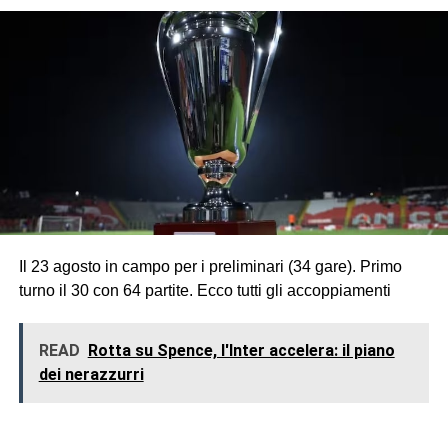
Il 23 agosto in campo per i preliminari (34 gare). Primo
turno il 30 con 64 partite. Ecco tutti gli accoppiamenti
READ
Rotta su Spence, l'Inter accelera: il piano
dei nerazzurri