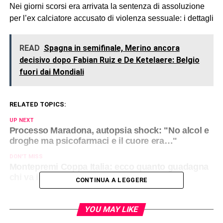
Nei giorni scorsi era arrivata la sentenza di assoluzione
per l’ex calciatore accusato di violenza sessuale: i dettagli
READ
Spagna in semifinale, Merino ancora
decisivo dopo Fabian Ruiz e De Ketelaere: Belgio
fuori dai Mondiali
RELATED TOPICS:
UP NEXT
Processo Maradona, autopsia shock: "No alcol e
droghe ma psicofarmaci e il cuore era…"
DON'T MISS
Montepremi Coppa Italia: ecco quanto guadagna
chi va in finale e chi la vince
CONTINUA A LEGGERE
YOU MAY LIKE