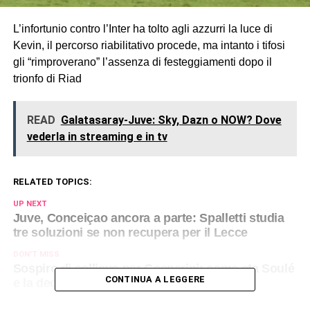
L’infortunio contro l’Inter ha tolto agli azzurri la luce di
Kevin, il percorso riabilitativo procede, ma intanto i tifosi
gli “rimproverano” l’assenza di festeggiamenti dopo il
trionfo di Riad
READ
Galatasaray-Juve: Sky, Dazn o NOW? Dove
vederla in streaming e in tv
RELATED TOPICS:
UP NEXT
Juve, Conceiçao ancora a parte: Spalletti studia
tre soluzioni se non recupera per il Lecce
DON'T MISS
Sospiro di sollievo per Gasperini: come sta Soulé
CONTINUA A LEGGERE
e la decisione in vista dell'Atalanta