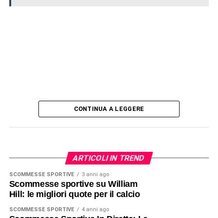
CONTINUA A LEGGERE
ARTICOLI IN TREND
SCOMMESSE SPORTIVE
3 anni ago
Scommesse sportive su William
Hill: le migliori quote per il calcio
SCOMMESSE SPORTIVE
4 anni ago