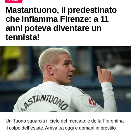
Mastantuono, il predestinato
che infiamma Firenze: a 11
anni poteva diventare un
tennista!
Un Tuono squarcia il cielo del mercato: è della Fiorentina
il colpo dell’estate. Arriva tra oggi e domani in prestito