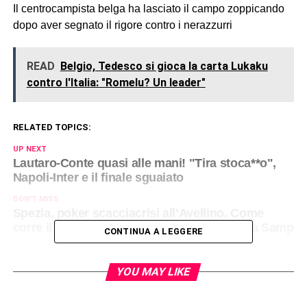
Il centrocampista belga ha lasciato il campo zoppicando
dopo aver segnato il rigore contro i nerazzurri
READ
Belgio, Tedesco si gioca la carta Lukaku
contro l'Italia: "Romelu? Un leader"
RELATED TOPICS:
UP NEXT
Lautaro-Conte quasi alle mani! "Tira stoca**o",
Napoli-Inter e il finale sguaiato
DON'T MISS
Spezia, poker scacciacrisi all’Avellino. Come
corre il Monza, colpo Cesena. Coda salva la Samp
CONTINUA A LEGGERE
YOU MAY LIKE