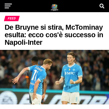
FEED
De Bruyne si stira, McTominay
esulta: ecco cos'è successo in
Napoli-Inter