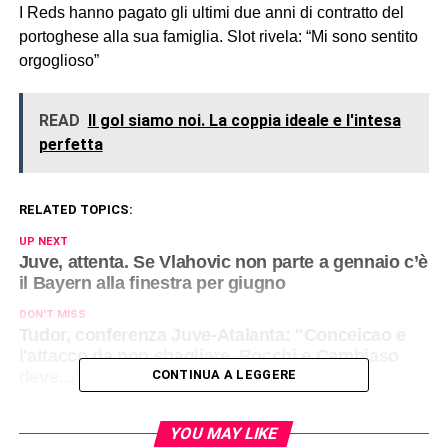
I Reds hanno pagato gli ultimi due anni di contratto del
portoghese alla sua famiglia. Slot rivela: “Mi sono sentito
orgoglioso”
READ
Il gol siamo noi. La coppia ideale e l'intesa
perfetta
RELATED TOPICS:
UP NEXT
Juve, attenta. Se Vlahovic non parte a gennaio c’è
il Bayern alla finestra per giugno
DON'T MISS
Tudor, conferenza Juve-Atalanta: "Conceicao e
l'attacco da non sbagliare, Rocchi e Cambiaso
deve…"
CONTINUA A LEGGERE
YOU MAY LIKE