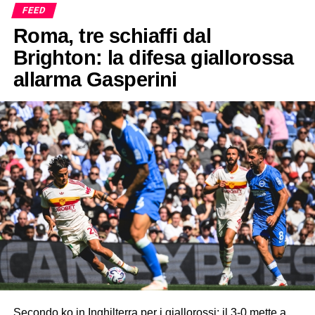
FEED
Roma, tre schiaffi dal
Brighton: la difesa giallorossa
allarma Gasperini
Secondo ko in Inghilterra per i giallorossi: il 3-0 mette a