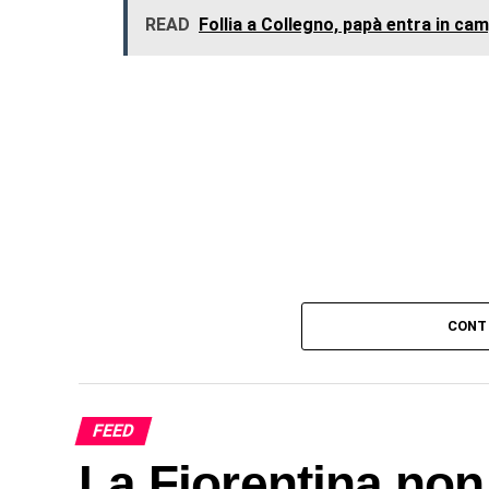
READ
Follia a Collegno, papà entra in cam
CONT
FEED
La Fiorentina non 