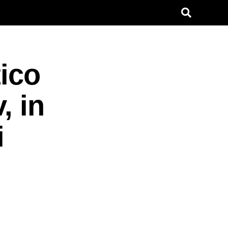
ico
, in
i