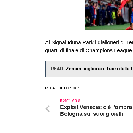
Al Signal Iduna Park i gialloneri di T
quarti di finale di Champions League. 
READ
Zeman migliora: è fuori dalla 
RELATED TOPICS:
DON'T MISS
Exploit Venezia: c’è l’ombra
Bologna sui suoi gioielli