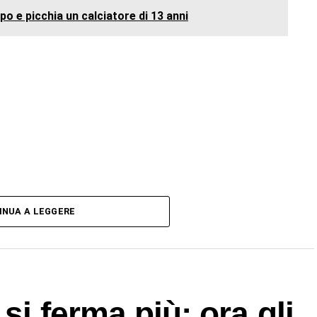
po e picchia un calciatore di 13 anni
INUA A LEGGERE
si ferma più: ora gli