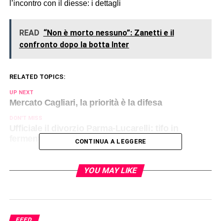
l’incontro con il diesse: i dettagli
READ
“Non è morto nessuno”: Zanetti e il
confronto dopo la botta Inter
RELATED TOPICS:
UP NEXT
Mercato Cagliari, la priorità è la difesa
DON'T MISS
Ufficiale il divorzio Parma-Lucarelli: tifo in
fermento
CONTINUA A LEGGERE
YOU MAY LIKE
FEED