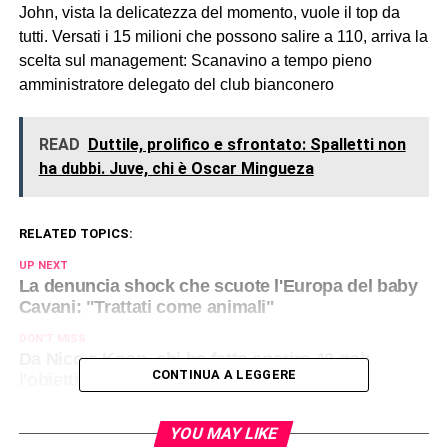
John, vista la delicatezza del momento, vuole il top da
tutti. Versati i 15 milioni che possono salire a 110, arriva la
scelta sul management: Scanavino a tempo pieno
amministratore delegato del club bianconero
READ
Duttile, prolifico e sfrontato: Spalletti non
ha dubbi. Juve, chi è Oscar Mingueza
RELATED TOPICS:
UP NEXT
La denuncia shock che scuote l'Europa del baby
Cavani: "Trattati come animali"
DON'T MISS
Da Nico a Koop, chi ha fatto sparire 40 gol:
CONTINUA A LEGGERE
l'obiettivo di Tudor oltre i flop
YOU MAY LIKE