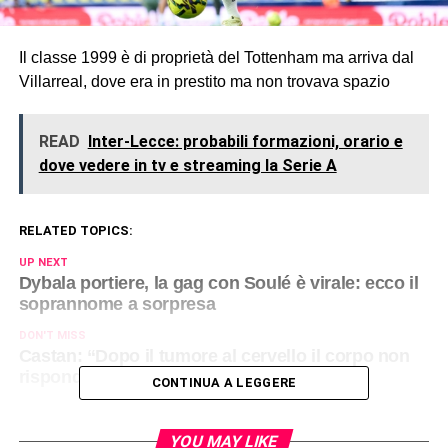
Il classe 1999 è di proprietà del Tottenham ma arriva dal
Villarreal, dove era in prestito ma non trovava spazio
READ
Inter-Lecce: probabili formazioni, orario e
dove vedere in tv e streaming la Serie A
RELATED TOPICS:
UP NEXT
Dybala portiere, la gag con Soulé è virale: ecco il
soprannome a sorpresa
DON'T MISS
Castan: “Dopo il tumore al cervello il corpo non
rispondeva più. Spalletti? Mi umiliò”
CONTINUA A LEGGERE
YOU MAY LIKE