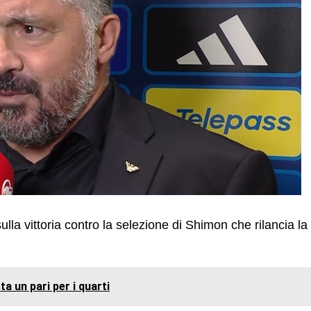
sulla vittoria contro la selezione di Shimon che rilancia la
ta un pari per i quarti