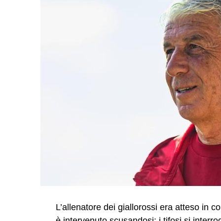
L’allenatore dei giallorossi era atteso in 
è intervenuto scusandosi: i tifosi si interr