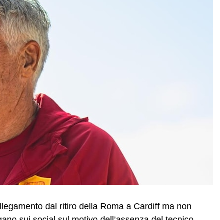
collegamento dal ritiro della Roma a Cardiff ma non
ogano sui social sul motivo dell’assenza del tecnico