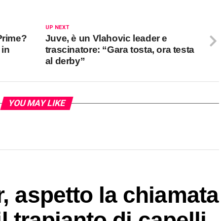
UP NEXT
Prime?
Juve, è un Vlahovic leader e
 in
trascinatore: “Gara tosta, ora testa
al derby”
YOU MAY LIKE
r, aspetto la chiamata
il trapianto di capelli,