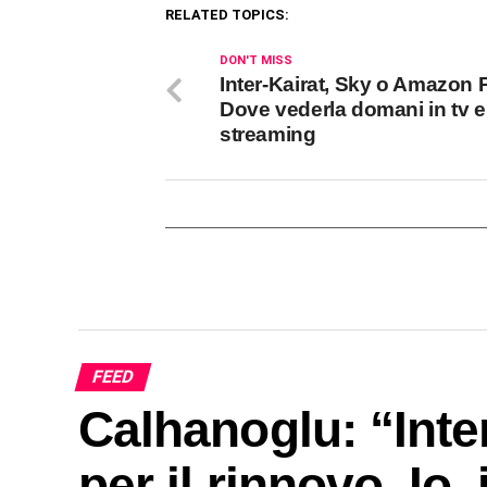
RELATED TOPICS:
DON'T MISS
Inter-Kairat, Sky o Amazon 
Dove vederla domani in tv e
streaming
FEED
Calhanoglu: “Inte
per il rinnovo. Io, 