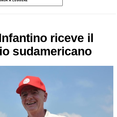
INUA A LEGGERE
Infantino riceve il
cio sudamericano