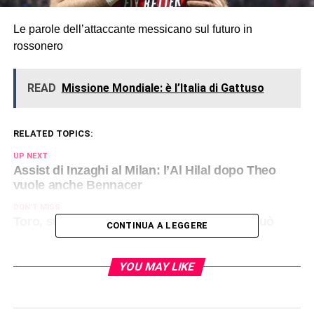
Le parole dell’attaccante messicano sul futuro in
rossonero
READ
Missione Mondiale: è l’Italia di Gattuso
RELATED TOPICS:
UP NEXT
Assist di Inzaghi al Milan: l’Al Hilal dopo Theo
vuole anche Bennacer
DON'T MISS
Toro, su Vanja torna il Napoli. Falcone: si può
CONTINUA A LEGGERE
YOU MAY LIKE