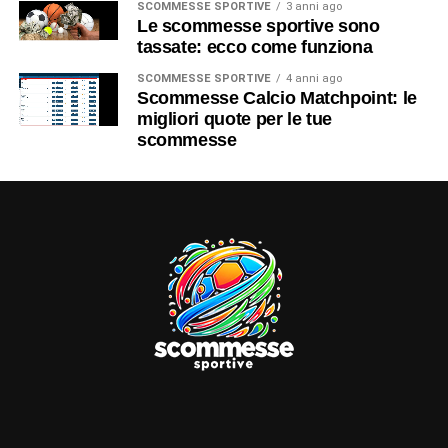
SCOMMESSE SPORTIVE
3 anni ago
Le scommesse sportive sono
tassate: ecco come funziona
SCOMMESSE SPORTIVE
4 anni ago
Scommesse Calcio Matchpoint: le
migliori quote per le tue
scommesse