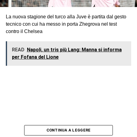
La nuova stagione del turco alla Juve è partita dal gesto
tecnico con cui ha messo in porta Zhegrova nel test
contro il Chelsea
READ
Napoli, un tris più Lang: Manna si informa
per Fofana del Lione
CONTINUA A LEGGERE