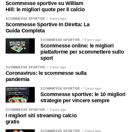
Scommesse sportive su William
Hill: le migliori quote per il calcio
SCOMMESSE SPORTIVE
4 anni ago
Scommesse Sportive In Diretta: La
Guida Completa
SCOMMESSE SPORTIVE
4 anni ago
Scommesse online: le migliori
piattaforme per scommettere sullo
sport
SCOMMESSE SPORTIVE
3 anni ago
Coronavirus: le scommesse sulla
pandemia
SCOMMESSE SPORTIVE
3 anni ago
Scommesse sportive: le 10 migliori
strategie per vincere sempre
SCOMMESSE SPORTIVE
3 anni ago
I migliori siti streaming calcio
gratis
SCOMMESSE SPORTIVE
3 anni ago