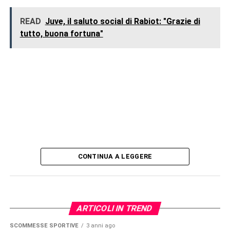
READ
Juve, il saluto social di Rabiot: "Grazie di
tutto, buona fortuna"
CONTINUA A LEGGERE
ARTICOLI IN TREND
SCOMMESSE SPORTIVE
3 anni ago