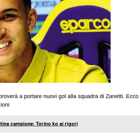
o proverà a portare nuovi gol alla squadra di Zanetti. Ecco
ioni
tina campione: Torino ko ai rigori