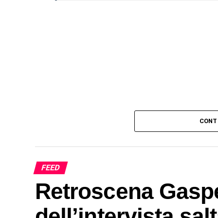
CONT
FEED
Retroscena Gasper
dell’intervista sa