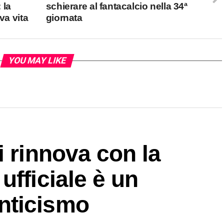
 la
schierare al fantacalcio nella 34ª
va vita
giornata
YOU MAY LIKE
i rinnova con la
ufficiale è un
nticismo