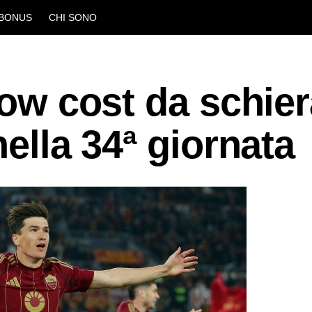
BONUS
CHI SONO
low cost da schie
nella 34ª giornata