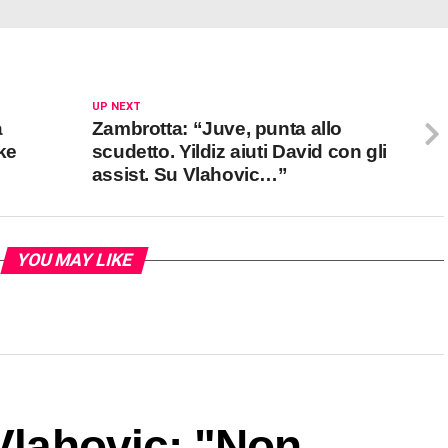
UP NEXT
a
Zambrotta: “Juve, punta allo
lke
scudetto. Yildiz aiuti David con gli
assist. Su Vlahovic…”
YOU MAY LIKE
 Vlahovic: "Non