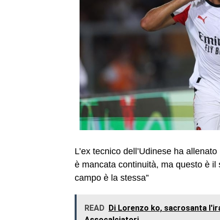
L’ex tecnico dell’Udinese ha allenato l
è mancata continuità, ma questo è il
campo è la stessa”
READ
Di Lorenzo ko, sacrosanta l'ira
Assocalciatori