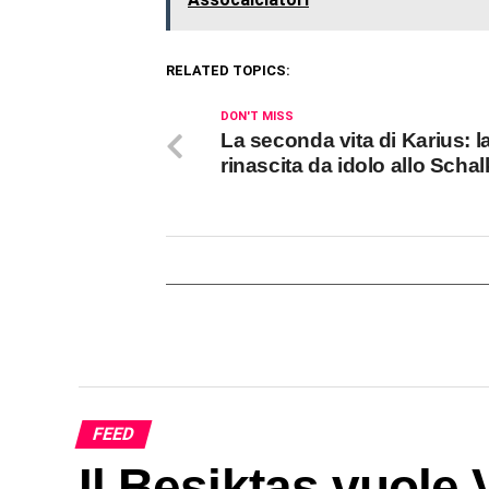
RELATED TOPICS:
DON'T MISS
La seconda vita di Karius: l
rinascita da idolo allo Scha
FEED
Il Besiktas vuole