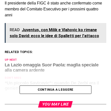
Il presidente della FIGC è stato anche confermato come
membro del Comitato Esecutivo per i prossimi quattro
anni
READ
Juventus, con Milik e Vlahovic ko rimane
solo David: ecco le idee di Spalletti per l'attacco
RELATED TOPICS:
UP NEXT
La Lazio omaggia Suor Paola: maglia speciale
alla camera ardente
DON'T MISS
“Un piccolo Savicevic”: quando De Zerbi era il
genietto del Milan
CONTINUA A LEGGERE
YOU MAY LIKE