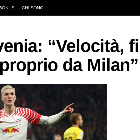
BONUS
CHI SONO
ovenia: “Velocità, f
 proprio da Milan”