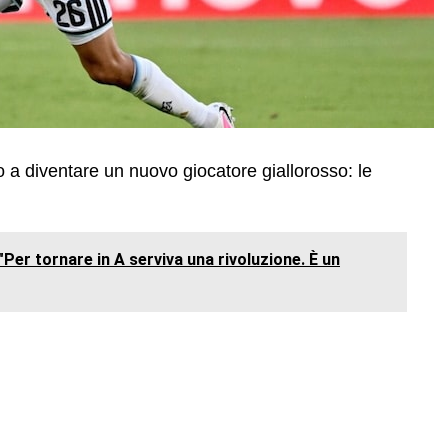
 a diventare un nuovo giocatore giallorosso: le
er tornare in A serviva una rivoluzione. È un