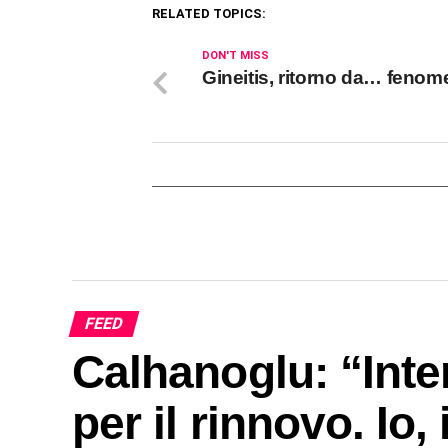
RELATED TOPICS:
DON'T MISS
Gineitis, ritorno da… fenom
FEED
Calhanoglu: “Inte
per il rinnovo. Io, 