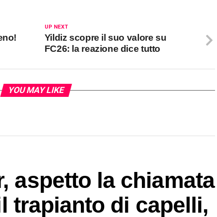
UP NEXT
eno!
Yildiz scopre il suo valore su
FC26: la reazione dice tutto
YOU MAY LIKE
r, aspetto la chiamata
il trapianto di capelli,