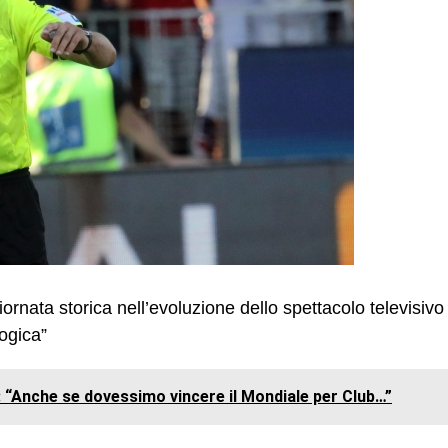
iornata storica nell’evoluzione dello spettacolo televisivo
logica”
: “Anche se dovessimo vincere il Mondiale per Club…”