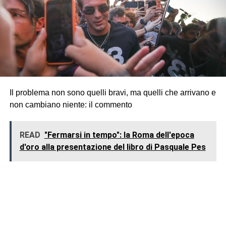
Il problema non sono quelli bravi, ma quelli che arrivano e
non cambiano niente: il commento
READ
"Fermarsi in tempo": la Roma dell'epoca
d'oro alla presentazione del libro di Pasquale Pes