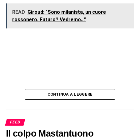
READ
Giroud: "Sono milanista, un cuore
rossonero. Futuro? Vedremo..."
CONTINUA A LEGGERE
FEED
Il colpo Mastantuono