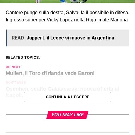
Cantore punge sulla destra, Salvai fa il possibile in difesa.
Ingresso super per Vicky Lopez nella Roja, male Mariona
READ
Jappert, il Lecce si muove in Argentina
RELATED TOPICS:
UP NEXT
Mullen, il Toro d'Irlanda vede Baroni
DON'T MISS
Osimhen, scatto Galatasaray: nuova offerta al
Napoli. Le parti sempre più vicine
CONTINUA A LEGGERE
YOU MAY LIKE