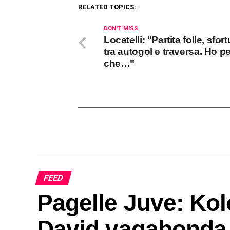
RELATED TOPICS:
DON'T MISS
Locatelli: "Partita folle, sfor
tra autogol e traversa. Ho p
che…"
FEED
Pagelle Juve: Kol
David vagabonda,