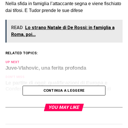
Nella sfida in famiglia l’attaccante segna e viene fischiato
dai tifosi. E Tudor prende le sue difese
READ
Lo strano Natale di De Rossi: in famiglia a
Roma, poi...
RELATED TOPICS:
UP NEXT
Juve-Vlahovic, una ferita profonda
DON'T MISS
Le partite di oggi: qualificazioni di Europa e
Conference League. Torna in campo il Napoli
CONTINUA A LEGGERE
YOU MAY LIKE