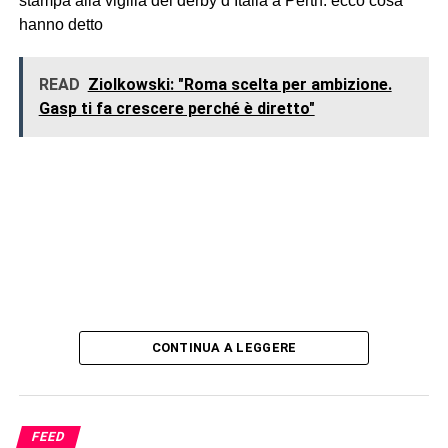
stampa alla vigilia del derby d’Italia a Perth: ecco cosa
hanno detto
READ
Ziolkowski: "Roma scelta per ambizione.
Gasp ti fa crescere perché è diretto"
CONTINUA A LEGGERE
FEED