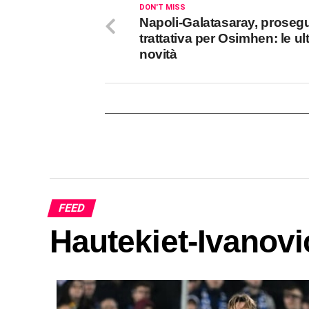
DON'T MISS
Napoli-Galatasaray, prosegu
trattativa per Osimhen: le ul
novità
FEED
Hautekiet-Ivanovic