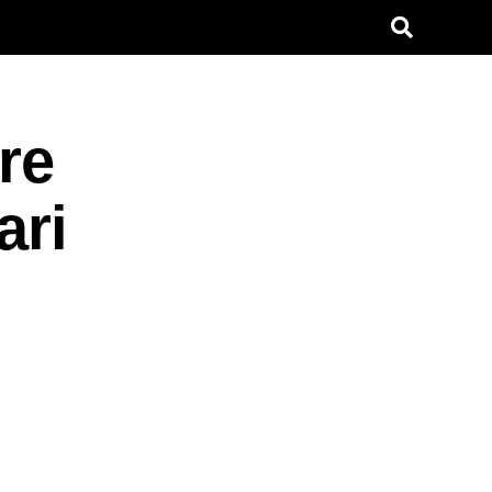
re
ari