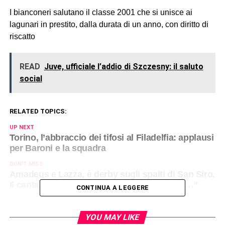
I bianconeri salutano il classe 2001 che si unisce ai
lagunari in prestito, dalla durata di un anno, con diritto di
riscatto
READ
Juve, ufficiale l’addio di Szczesny: il saluto
social
RELATED TOPICS:
UP NEXT
Torino, l’abbraccio dei tifosi al Filadelfia: applausi
per Baroni e la squadra
DON'T MISS
Amadeus e Lazza, è derby sugli spalti di San Siro.
Il cantante: “Almeno stavolta non hai visto…”
CONTINUA A LEGGERE
YOU MAY LIKE