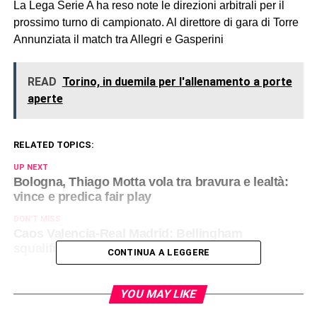
La Lega Serie A ha reso note le direzioni arbitrali per il
prossimo turno di campionato. Al direttore di gara di Torre
Annunziata il match tra Allegri e Gasperini
READ
Torino, in duemila per l'allenamento a porte
aperte
RELATED TOPICS:
UP NEXT
Bologna, Thiago Motta vola tra bravura e lealtà:
vince e predica fair play
DON'T MISS
Caos Valencia-Real Madrid: Bellingham
squalificato, ecco le motivazioni
CONTINUA A LEGGERE
YOU MAY LIKE