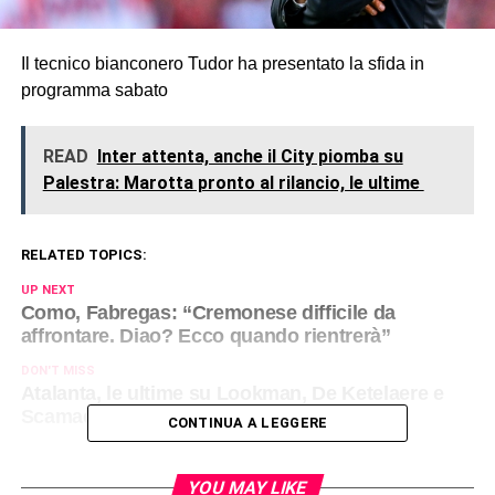
Il tecnico bianconero Tudor ha presentato la sfida in
programma sabato
READ
Inter attenta, anche il City piomba su
Palestra: Marotta pronto al rilancio, le ultime
RELATED TOPICS:
UP NEXT
Como, Fabregas: “Cremonese difficile da
affrontare. Diao? Ecco quando rientrerà”
DON'T MISS
Atalanta, le ultime su Lookman, De Ketelaere e
Scamacca in vista della Juventus
CONTINUA A LEGGERE
YOU MAY LIKE