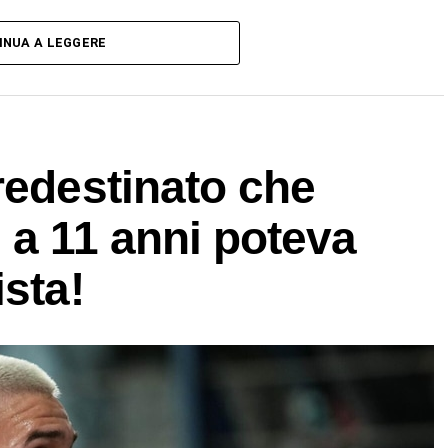
INUA A LEGGERE
redestinato che
 a 11 anni poteva
ista!