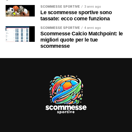
SCOMMESSE SPORTIVE
3 anni ago
Le scommesse sportive sono
tassate: ecco come funziona
SCOMMESSE SPORTIVE
4 anni ago
Scommesse Calcio Matchpoint: le
migliori quote per le tue
scommesse