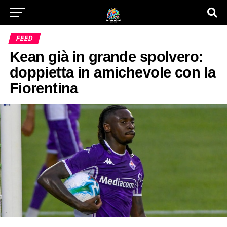
FEED
Kean già in grande spolvero:
doppietta in amichevole con la
Fiorentina