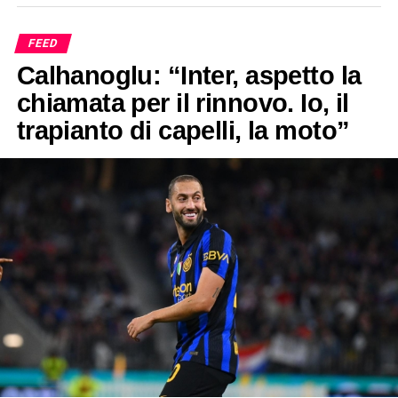
FEED
Calhanoglu: “Inter, aspetto la
chiamata per il rinnovo. Io, il
trapianto di capelli, la moto”