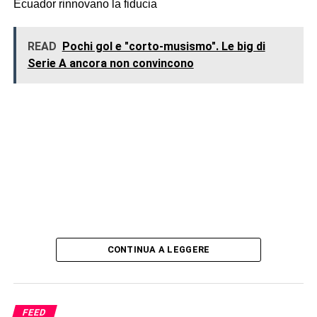
Ecuador rinnovano la fiducia
READ
Pochi gol e "corto-musismo". Le big di
Serie A ancora non convincono
CONTINUA A LEGGERE
FEED