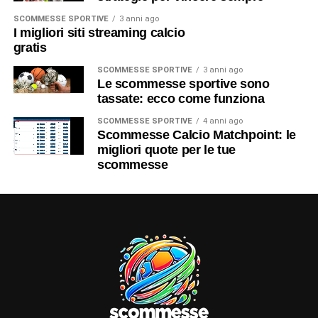
SCOMMESSE SPORTIVE
3 anni ago
I migliori siti streaming calcio
gratis
SCOMMESSE SPORTIVE
3 anni ago
Le scommesse sportive sono
tassate: ecco come funziona
SCOMMESSE SPORTIVE
4 anni ago
Scommesse Calcio Matchpoint: le
migliori quote per le tue
scommesse