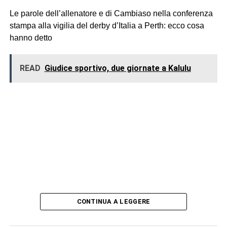
Le parole dell’allenatore e di Cambiaso nella conferenza
stampa alla vigilia del derby d’Italia a Perth: ecco cosa
hanno detto
READ
Giudice sportivo, due giornate a Kalulu
CONTINUA A LEGGERE