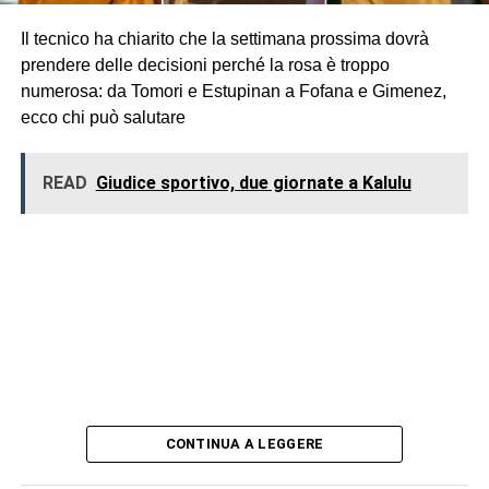
Il tecnico ha chiarito che la settimana prossima dovrà
prendere delle decisioni perché la rosa è troppo
numerosa: da Tomori e Estupinan a Fofana e Gimenez,
ecco chi può salutare
READ
Giudice sportivo, due giornate a Kalulu
CONTINUA A LEGGERE