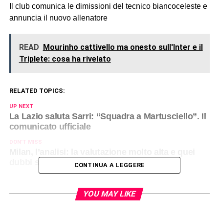
Il club comunica le dimissioni del tecnico biancoceleste e
annuncia il nuovo allenatore
READ
Mourinho cattivello ma onesto sull'Inter e il
Triplete: cosa ha rivelato
RELATED TOPICS:
UP NEXT
La Lazio saluta Sarri: “Squadra a Martusciello”. Il
comunicato ufficiale
DON'T MISS
Milan, l’analisi: la valutazione molto alta e quei
dubbi sulla vendita da Elliott a RedBird
CONTINUA A LEGGERE
YOU MAY LIKE