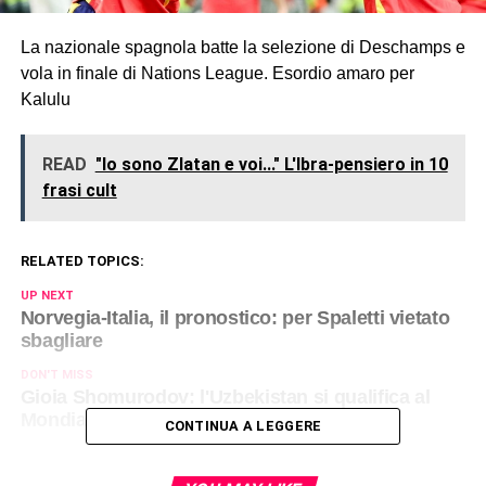
La nazionale spagnola batte la selezione di Deschamps e
vola in finale di Nations League. Esordio amaro per
Kalulu
READ
"Io sono Zlatan e voi..." L'Ibra-pensiero in 10
frasi cult
RELATED TOPICS:
UP NEXT
Norvegia-Italia, il pronostico: per Spaletti vietato
sbagliare
DON'T MISS
Gioia Shomurodov: l'Uzbekistan si qualifica al
Mondiale 2026
CONTINUA A LEGGERE