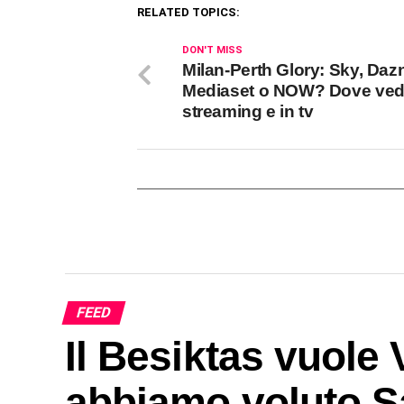
RELATED TOPICS:
DON'T MISS
Milan-Perth Glory: Sky, Daz
Mediaset o NOW? Dove vede
streaming e in tv
FEED
Il Besiktas vuole
abbiamo voluto S