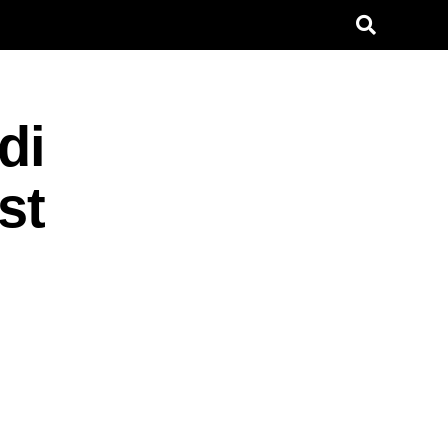
di
st