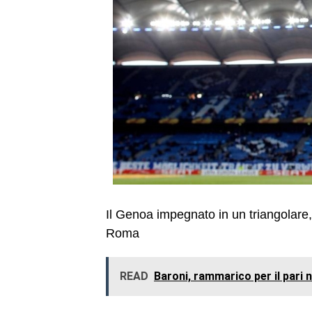
Il Genoa impegnato in un triangolare,
Roma
READ
Baroni, rammarico per il pari 