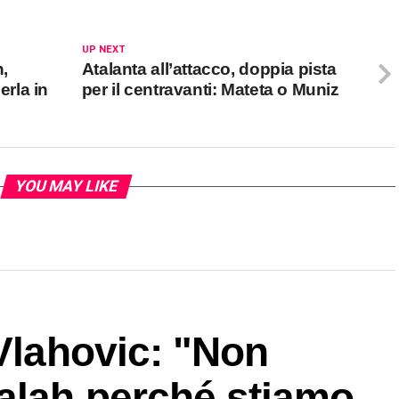
UP NEXT
n,
Atalanta all’attacco, doppia pista
rla in
per il centravanti: Mateta o Muniz
YOU MAY LIKE
 Vlahovic: "Non
alah perché stiamo