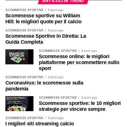
ARTICOLI IN TREND
SCOMMESSE SPORTIVE
3 anni ago
Scommesse sportive su William
Hill: le migliori quote per il calcio
SCOMMESSE SPORTIVE
4 anni ago
Scommesse Sportive In Diretta: La
Guida Completa
SCOMMESSE SPORTIVE
4 anni ago
Scommesse online: le migliori
piattaforme per scommettere sullo
sport
SCOMMESSE SPORTIVE
3 anni ago
Coronavirus: le scommesse sulla
pandemia
SCOMMESSE SPORTIVE
3 anni ago
Scommesse sportive: le 10 migliori
strategie per vincere sempre
SCOMMESSE SPORTIVE
3 anni ago
I migliori siti streaming calcio